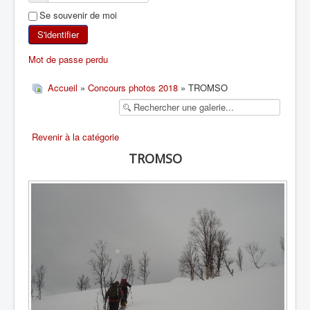
Se souvenir de moi
SKI DE RANDONNÉE
S'identifier
RANDONNÉE PÉDESTRE
Mot de passe perdu
RANDONNÉE SPORTIVE
Accueil
»
Concours photos 2018
» TROMSO
Revenir à la catégorie
TROMSO