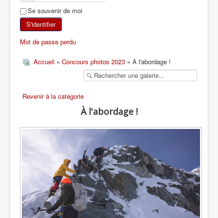
Se souvenir de moi
SKI DE RANDONNÉE
S'identifier
RANDONNÉE PÉDESTRE
Mot de passe perdu
RANDONNÉE SPORTIVE
Accueil
»
Concours photos 2023
» À l'abordage !
Revenir à la catégorie
À l'abordage !