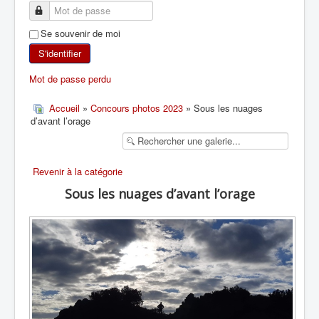
SKI DE RANDONNÉE
Se souvenir de moi
RANDONNÉE PÉDESTRE
S'identifier
Mot de passe perdu
RANDONNÉE SPORTIVE
Accueil
»
Concours photos 2023
» Sous les nuages
d’avant l’orage
Revenir à la catégorie
Sous les nuages d’avant l’orage