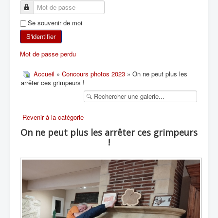
SKI DE RANDONNÉE
Se souvenir de moi
RANDONNÉE PÉDESTRE
S'identifier
Mot de passe perdu
RANDONNÉE SPORTIVE
Accueil
»
Concours photos 2023
» On ne peut plus les
arrêter ces grimpeurs !
Revenir à la catégorie
On ne peut plus les arrêter ces grimpeurs
!