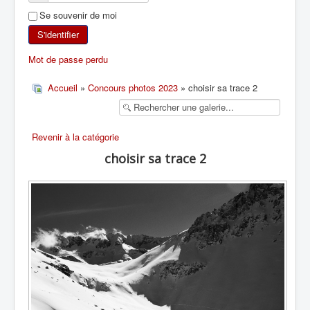
Se souvenir de moi
SKI DE RANDONNÉE
S'identifier
RANDONNÉE PÉDESTRE
Mot de passe perdu
RANDONNÉE SPORTIVE
Accueil
»
Concours photos 2023
» choisir sa trace 2
Revenir à la catégorie
choisir sa trace 2