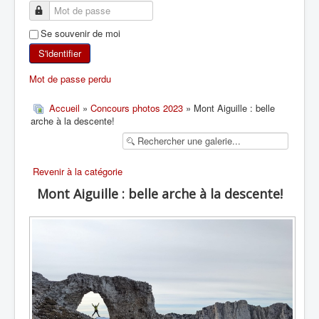
SKI DE RANDONNÉE
Se souvenir de moi
RANDONNÉE PÉDESTRE
S'identifier
Mot de passe perdu
RANDONNÉE SPORTIVE
Accueil
»
Concours photos 2023
» Mont Aiguille : belle
arche à la descente!
Revenir à la catégorie
Mont Aiguille : belle arche à la descente!