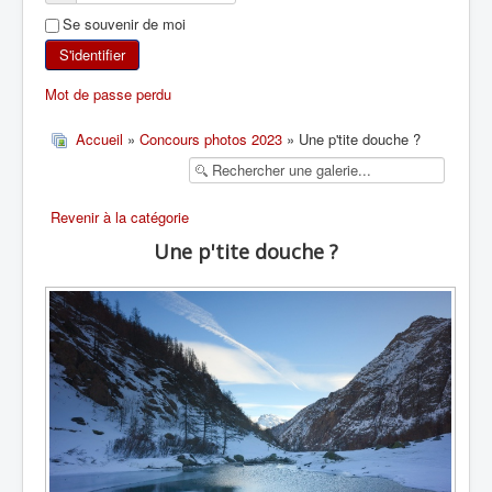
Se souvenir de moi
SKI DE RANDONNÉE
S'identifier
RANDONNÉE PÉDESTRE
Mot de passe perdu
RANDONNÉE SPORTIVE
Accueil
»
Concours photos 2023
» Une p'tite douche ?
Revenir à la catégorie
Une p'tite douche ?