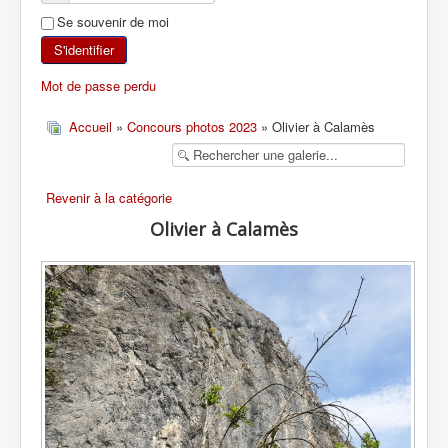
Se souvenir de moi
SKI DE RANDONNÉE
S'identifier
RANDONNÉE PÉDESTRE
Mot de passe perdu
RANDONNÉE SPORTIVE
Accueil
»
Concours photos 2023
» Olivier à Calamès
Revenir à la catégorie
Olivier à Calamès