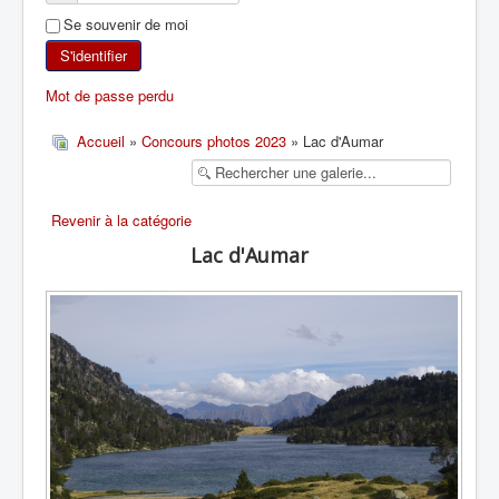
Se souvenir de moi
SKI DE RANDONNÉE
S'identifier
RANDONNÉE PÉDESTRE
Mot de passe perdu
RANDONNÉE SPORTIVE
Accueil
»
Concours photos 2023
» Lac d'Aumar
Revenir à la catégorie
Lac d'Aumar