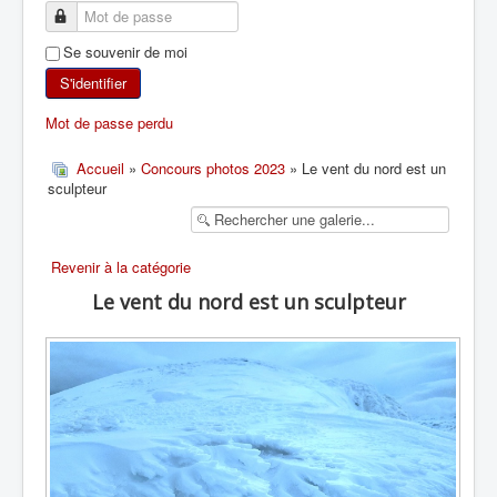
SKI DE RANDONNÉE
Se souvenir de moi
RANDONNÉE PÉDESTRE
S'identifier
Mot de passe perdu
RANDONNÉE SPORTIVE
Accueil
»
Concours photos 2023
» Le vent du nord est un
sculpteur
Revenir à la catégorie
Le vent du nord est un sculpteur