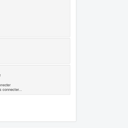
e
nnecter
s connecter...