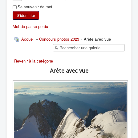
Se souvenir de moi
SKI DE RANDONNÉE
S'identifier
RANDONNÉE PÉDESTRE
Mot de passe perdu
RANDONNÉE SPORTIVE
Accueil
»
Concours photos 2023
» Arête avec vue
Revenir à la catégorie
Arête avec vue