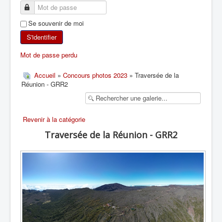
SKI DE RANDONNÉE
Se souvenir de moi
RANDONNÉE PÉDESTRE
S'identifier
Mot de passe perdu
RANDONNÉE SPORTIVE
Accueil
»
Concours photos 2023
» Traversée de la
Réunion - GRR2
Revenir à la catégorie
Traversée de la Réunion - GRR2