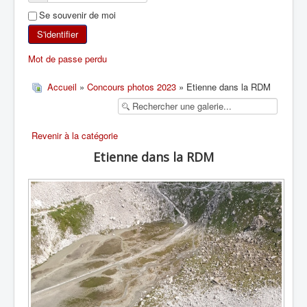
Se souvenir de moi
SKI DE RANDONNÉE
S'identifier
RANDONNÉE PÉDESTRE
Mot de passe perdu
RANDONNÉE SPORTIVE
Accueil
»
Concours photos 2023
» Etienne dans la RDM
Revenir à la catégorie
Etienne dans la RDM