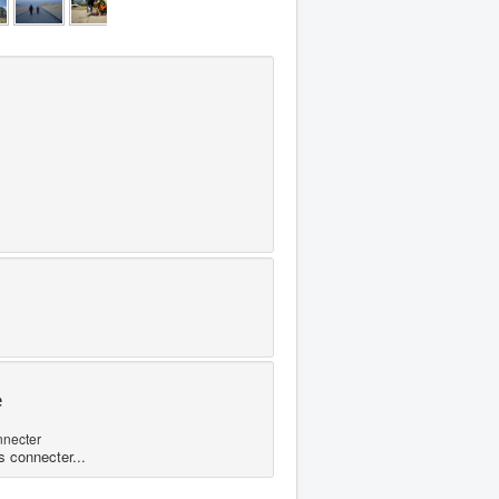
e
nnecter
s connecter...