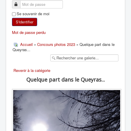
SKI DE RANDONNÉE
Se souvenir de moi
RANDONNÉE PÉDESTRE
S'identifier
Mot de passe perdu
RANDONNÉE SPORTIVE
Accueil
»
Concours photos 2023
» Quelque part dans le
Queyras...
Revenir à la catégorie
Quelque part dans le Queyras...