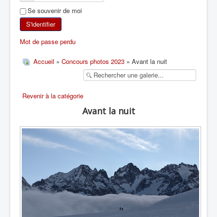
Se souvenir de moi
SKI DE RANDONNÉE
S'identifier
RANDONNÉE PÉDESTRE
Mot de passe perdu
RANDONNÉE SPORTIVE
Accueil
»
Concours photos 2023
» Avant la nuit
Revenir à la catégorie
Avant la nuit