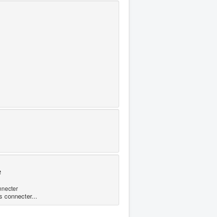
e
nnecter
s connecter...