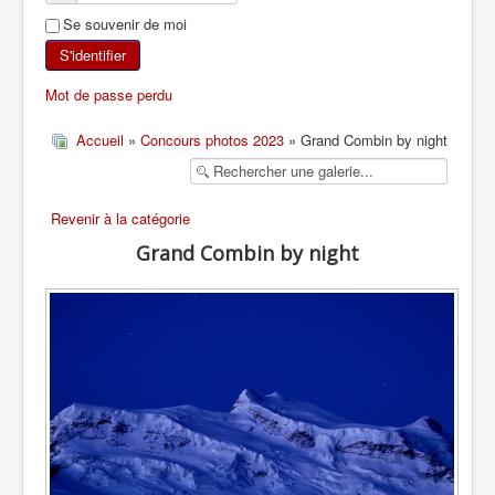
Se souvenir de moi
SKI DE RANDONNÉE
S'identifier
RANDONNÉE PÉDESTRE
Mot de passe perdu
RANDONNÉE SPORTIVE
Accueil
»
Concours photos 2023
» Grand Combin by night
Revenir à la catégorie
Grand Combin by night