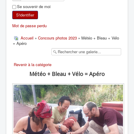
Se souvenir de moi
SKI DE RANDONNÉE
S'identifier
RANDONNÉE PÉDESTRE
Mot de passe perdu
RANDONNÉE SPORTIVE
Accueil
»
Concours photos 2023
» Météo + Bleau + Vélo
= Apéro
Revenir à la catégorie
Météo + Bleau + Vélo = Apéro