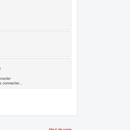
e
nnecter
s connecter...
Haut de page