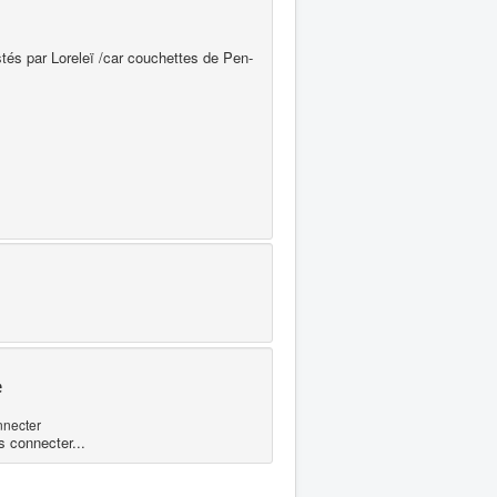
és par Loreleï /car couchettes de Pen-
e
nnecter
s connecter...