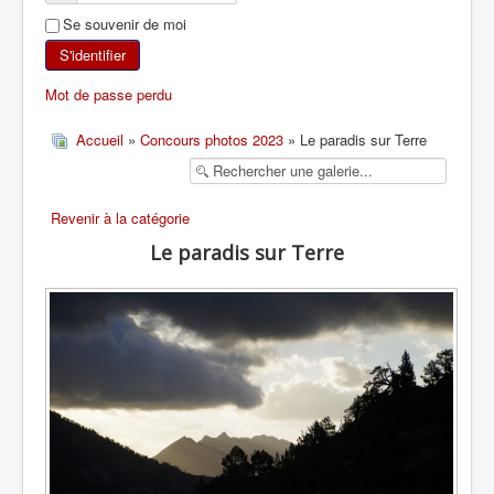
Se souvenir de moi
SKI DE RANDONNÉE
S'identifier
RANDONNÉE PÉDESTRE
Mot de passe perdu
RANDONNÉE SPORTIVE
Accueil
»
Concours photos 2023
» Le paradis sur Terre
Revenir à la catégorie
Le paradis sur Terre