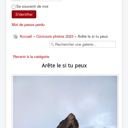
Se souvenir de moi
SKI DE RANDONNÉE
S'identifier
RANDONNÉE PÉDESTRE
Mot de passe perdu
RANDONNÉE SPORTIVE
Accueil
»
Concours photos 2023
» Arête le si tu peux
Revenir à la catégorie
Arête le si tu peux