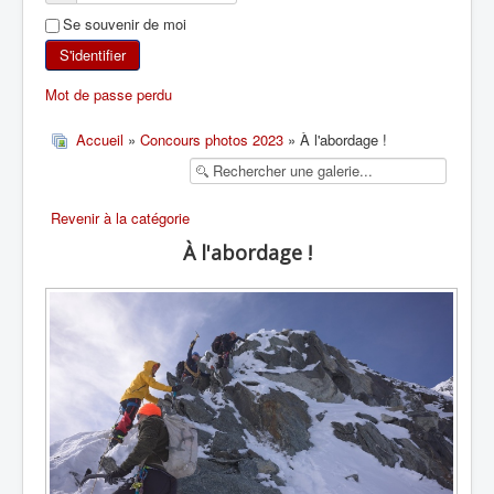
Se souvenir de moi
SKI DE RANDONNÉE
S'identifier
RANDONNÉE PÉDESTRE
Mot de passe perdu
RANDONNÉE SPORTIVE
Accueil
»
Concours photos 2023
» À l'abordage !
Revenir à la catégorie
À l'abordage !