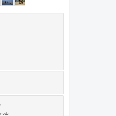
e
nnecter