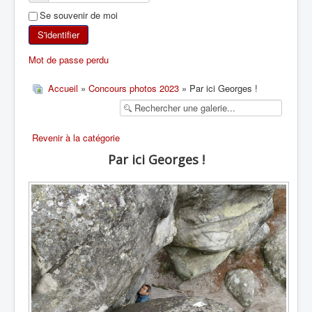
Se souvenir de moi
SKI DE RANDONNÉE
S'identifier
RANDONNÉE PÉDESTRE
Mot de passe perdu
RANDONNÉE SPORTIVE
Accueil
»
Concours photos 2023
» Par ici Georges !
Revenir à la catégorie
Par ici Georges !