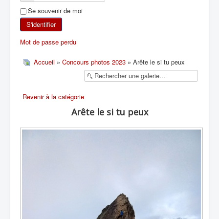
Se souvenir de moi
SKI DE RANDONNÉE
S'identifier
RANDONNÉE PÉDESTRE
Mot de passe perdu
RANDONNÉE SPORTIVE
Accueil
»
Concours photos 2023
» Arête le si tu peux
Revenir à la catégorie
Arête le si tu peux