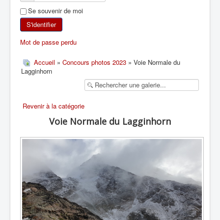
Se souvenir de moi
SKI DE RANDONNÉE
S'identifier
RANDONNÉE PÉDESTRE
Mot de passe perdu
RANDONNÉE SPORTIVE
Accueil
»
Concours photos 2023
» Voie Normale du
Lagginhorn
Revenir à la catégorie
Voie Normale du Lagginhorn