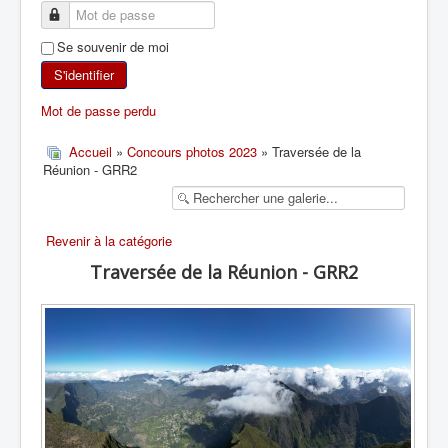
SKI DE RANDONNÉE
Se souvenir de moi
RANDONNÉE PÉDESTRE
S'identifier
Mot de passe perdu
RANDONNÉE SPORTIVE
Accueil
»
Concours photos 2023
» Traversée de la
Réunion - GRR2
Revenir à la catégorie
Traversée de la Réunion - GRR2