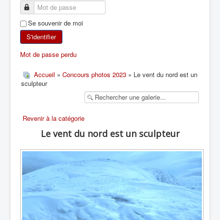
SKI DE RANDONNÉE
Se souvenir de moi
RANDONNÉE PÉDESTRE
S'identifier
Mot de passe perdu
RANDONNÉE SPORTIVE
Accueil
»
Concours photos 2023
» Le vent du nord est un
sculpteur
Revenir à la catégorie
Le vent du nord est un sculpteur