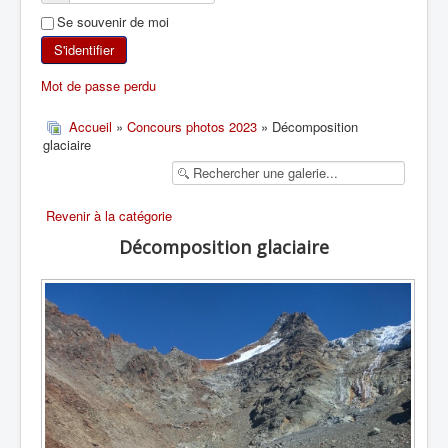
Se souvenir de moi
SKI DE RANDONNÉE
S'identifier
RANDONNÉE PÉDESTRE
Mot de passe perdu
RANDONNÉE SPORTIVE
Accueil
»
Concours photos 2023
» Décomposition
glaciaire
Revenir à la catégorie
Décomposition glaciaire