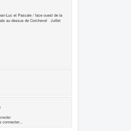
an-Luc et Pascale / face ouest de la
avals au dessus de Corchevel Juillet
e
nnecter
s connecter...