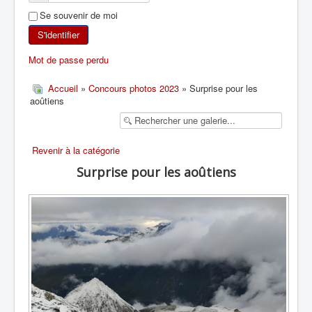
Se souvenir de moi
SKI DE RANDONNÉE
S'identifier
RANDONNÉE PÉDESTRE
Mot de passe perdu
RANDONNÉE SPORTIVE
Accueil
»
Concours photos 2023
» Surprise pour les
aoûtiens
Revenir à la catégorie
Surprise pour les aoûtiens