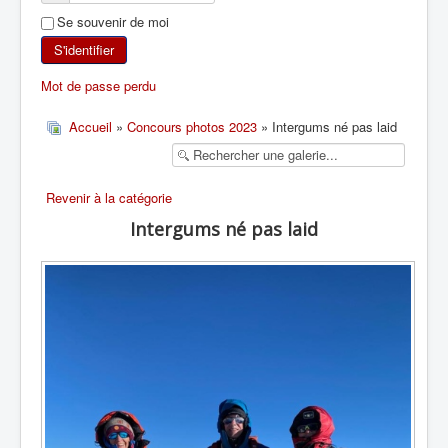
Se souvenir de moi
SKI DE RANDONNÉE
S'identifier
RANDONNÉE PÉDESTRE
Mot de passe perdu
RANDONNÉE SPORTIVE
Accueil
»
Concours photos 2023
» Intergums né pas laid
Revenir à la catégorie
Intergums né pas laid