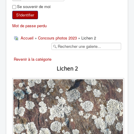
Se souvenir de moi
SKI DE RANDONNÉE
S'identifier
RANDONNÉE PÉDESTRE
Mot de passe perdu
RANDONNÉE SPORTIVE
Accueil
»
Concours photos 2023
» Lichen 2
Revenir à la catégorie
Lichen 2