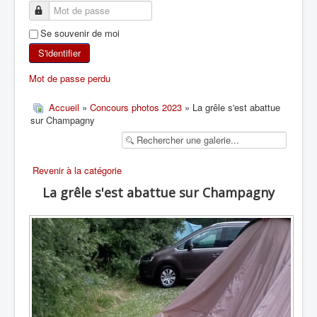
SKI DE RANDONNÉE
Se souvenir de moi
RANDONNÉE PÉDESTRE
S'identifier
Mot de passe perdu
RANDONNÉE SPORTIVE
Accueil
»
Concours photos 2023
» La grêle s'est abattue
sur Champagny
Revenir à la catégorie
La grêle s'est abattue sur Champagny