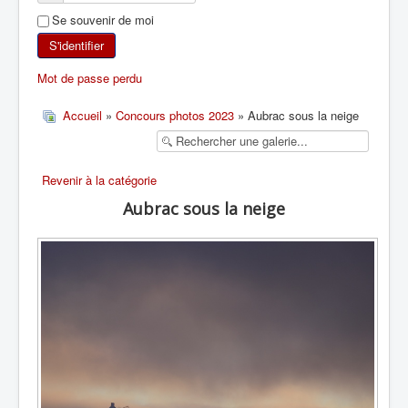
Se souvenir de moi
SKI DE RANDONNÉE
S'identifier
RANDONNÉE PÉDESTRE
Mot de passe perdu
RANDONNÉE SPORTIVE
Accueil
»
Concours photos 2023
» Aubrac sous la neige
Revenir à la catégorie
Aubrac sous la neige