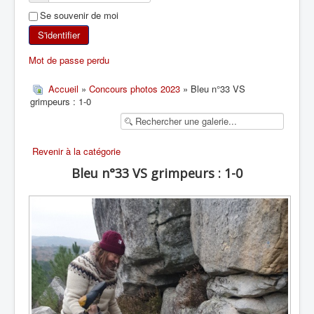
Se souvenir de moi
SKI DE RANDONNÉE
S'identifier
RANDONNÉE PÉDESTRE
Mot de passe perdu
RANDONNÉE SPORTIVE
Accueil
»
Concours photos 2023
» Bleu n°33 VS
grimpeurs : 1-0
Revenir à la catégorie
Bleu n°33 VS grimpeurs : 1-0