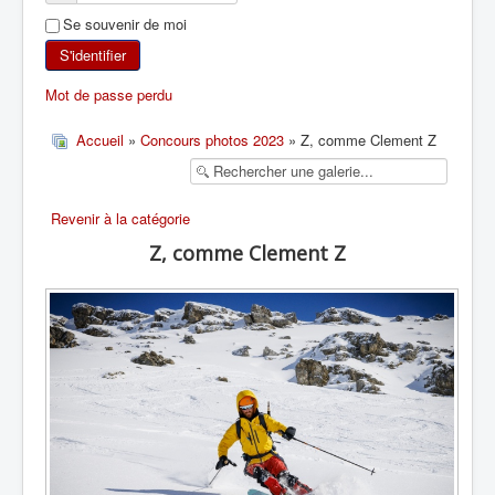
Se souvenir de moi
SKI DE RANDONNÉE
S'identifier
RANDONNÉE PÉDESTRE
Mot de passe perdu
RANDONNÉE SPORTIVE
Accueil
»
Concours photos 2023
» Z, comme Clement Z
Revenir à la catégorie
Z, comme Clement Z