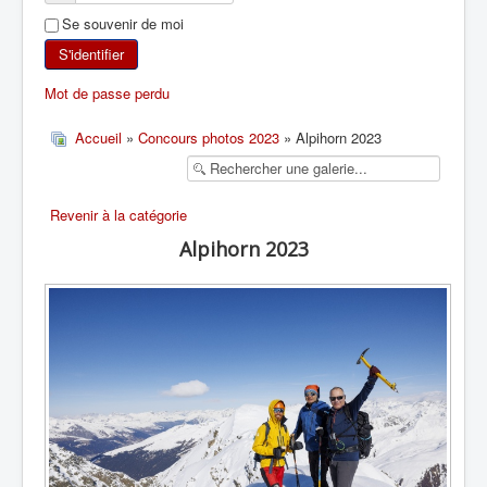
Se souvenir de moi
SKI DE RANDONNÉE
S'identifier
RANDONNÉE PÉDESTRE
Mot de passe perdu
RANDONNÉE SPORTIVE
Accueil
»
Concours photos 2023
» Alpihorn 2023
Revenir à la catégorie
Alpihorn 2023