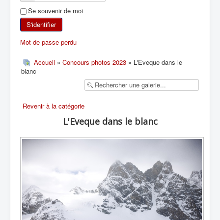
Se souvenir de moi
SKI DE RANDONNÉE
S'identifier
RANDONNÉE PÉDESTRE
Mot de passe perdu
RANDONNÉE SPORTIVE
Accueil
»
Concours photos 2023
» L'Eveque dans le
blanc
Revenir à la catégorie
L'Eveque dans le blanc