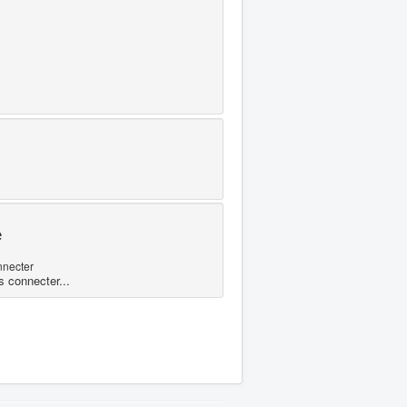
e
nnecter
s connecter...