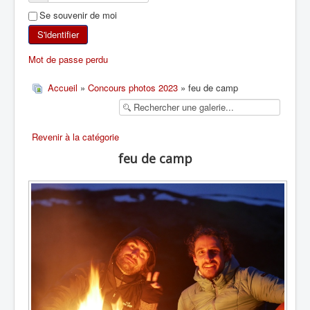
Se souvenir de moi
SKI DE RANDONNÉE
S'identifier
RANDONNÉE PÉDESTRE
Mot de passe perdu
RANDONNÉE SPORTIVE
Accueil
»
Concours photos 2023
» feu de camp
Revenir à la catégorie
feu de camp