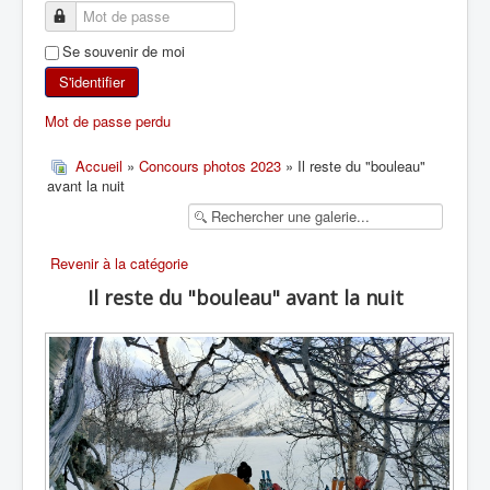
SKI DE RANDONNÉE
Se souvenir de moi
RANDONNÉE PÉDESTRE
S'identifier
Mot de passe perdu
RANDONNÉE SPORTIVE
Accueil
»
Concours photos 2023
» Il reste du "bouleau"
avant la nuit
Revenir à la catégorie
Il reste du "bouleau" avant la nuit