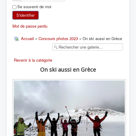
Se souvenir de moi
SKI DE RANDONNÉE
S'identifier
RANDONNÉE PÉDESTRE
Mot de passe perdu
RANDONNÉE SPORTIVE
Accueil
»
Concours photos 2023
» On ski aussi en Grèce
Revenir à la catégorie
On ski aussi en Grèce