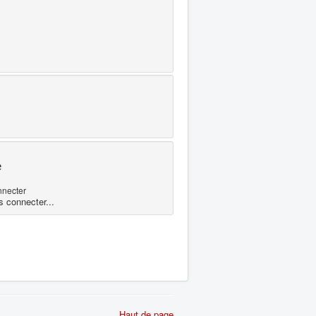
e
nnecter
s connecter...
Haut de page