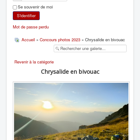
Se souvenir de moi
SKI DE RANDONNÉE
S'identifier
RANDONNÉE PÉDESTRE
Mot de passe perdu
RANDONNÉE SPORTIVE
Accueil
»
Concours photos 2023
» Chrysalide en bivouac
Revenir à la catégorie
Chrysalide en bivouac