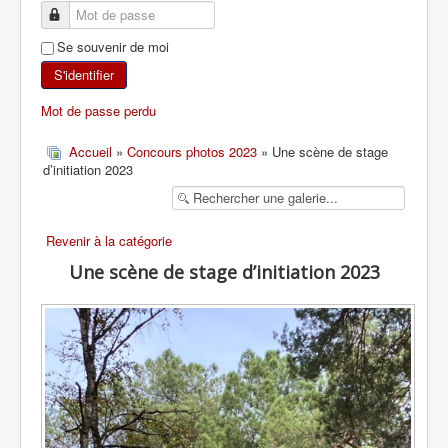
SKI DE RANDONNÉE
Se souvenir de moi
RANDONNÉE PÉDESTRE
S'identifier
Mot de passe perdu
RANDONNÉE SPORTIVE
Accueil
»
Concours photos 2023
» Une scène de stage
d’initiation 2023
Revenir à la catégorie
Une scène de stage d’initiation 2023