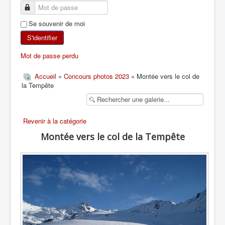
SKI DE RANDONNÉE
Se souvenir de moi
RANDONNÉE PÉDESTRE
S'identifier
Mot de passe perdu
RANDONNÉE SPORTIVE
Accueil
»
Concours photos 2023
» Montée vers le col de
la Tempête
Revenir à la catégorie
Montée vers le col de la Tempête